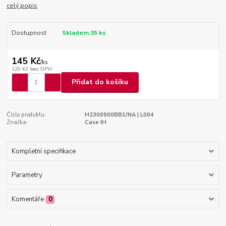
celý popis
Dostupnost
Skladem 35 ks
145 Kč
/
ks
120 Kč
bez DPH
Přidat do košíku
Číslo produktu:
H2300900BB1/NA | L004
Značka:
Case IH
Kompletní specifikace
Parametry
Komentáře
0