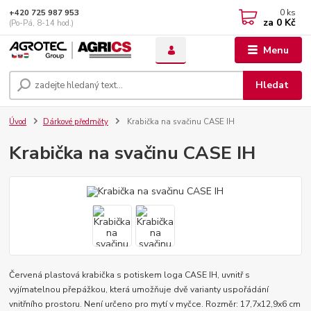
0
ks
+420 725 987 953
za
0 Kč
(Po-Pá, 8-14 hod.)
Menu
Hledat
Úvod
Dárkové předměty
Krabička na svačinu CASE IH
Krabička na svačinu CASE IH
Červená plastová krabička s potiskem loga CASE IH, uvnitř s
vyjímatelnou přepážkou, která umožňuje dvě varianty uspořádání
vnitřního prostoru. Není určeno pro mytí v myčce. Rozměr: 17,7x12,9x6 cm