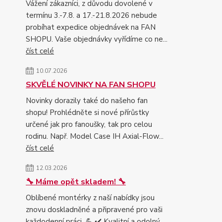
Vážení zákazníci, z důvodu dovolené v
termínu 3.-7.8. a 17.-21.8.2026 nebude
probíhat expedice objednávek na FAN
SHOPU. Vaše objednávky vyřídíme co ne...
číst celé
10.07.2026
SKVĚLÉ NOVINKY NA FAN SHOPU
Novinky dorazily také do našeho fan
shopu! Prohlédněte si nové přírůstky
určené jak pro fanoušky, tak pro celou
rodinu. Např. Model Case IH Axial-Flow...
číst celé
12.03.2026
🔧 Máme opět skladem! 🔧
Oblíbené montérky z naší nabídky jsou
znovu doskladněné a připravené pro vaši
každodenní práci. 💪 ✔️ Kvalitní a odolný