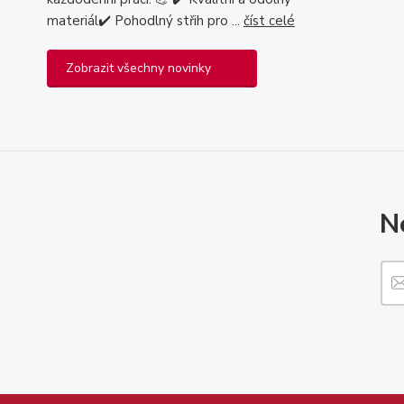
materiál✔️ Pohodlný střih pro ...
číst celé
Zobrazit všechny novinky
N