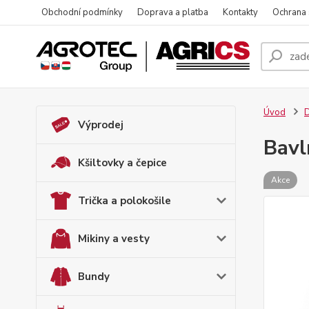
Obchodní podmínky
Doprava a platba
Kontakty
Ochrana
Úvod
D
Výprodej
Bavl
Kšiltovky a čepice
Akce
Trička a polokošile
Mikiny a vesty
Bundy