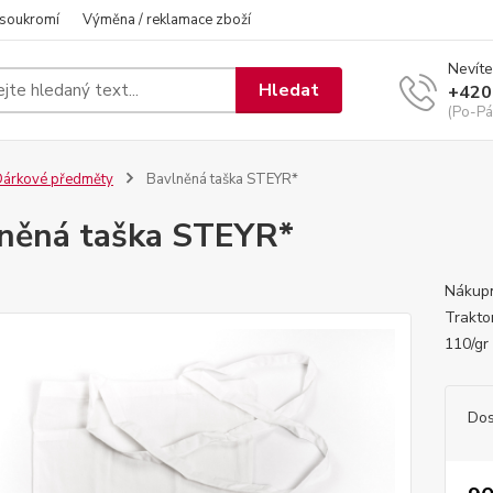
 soukromí
Výměna / reklamace zboží
Nevíte
Hledat
+420
(Po-Pá
árkové předměty
Bavlněná taška STEYR*
něná taška STEYR*
Nákupn
Trakto
110/g
Dos